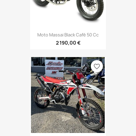
Moto Massai Black Café 50 Cc
2 190,00 €
favorite_border