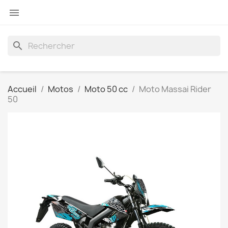

search
Accueil
Motos
Moto 50 cc
Moto Massai Rider
50