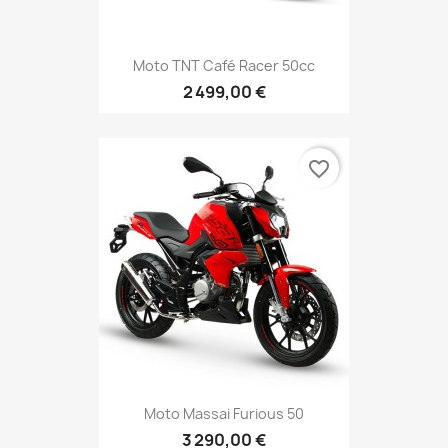
Moto TNT Café Racer 50cc
2 499,00 €
favorite_border
Moto Massai Furious 50
3 290,00 €