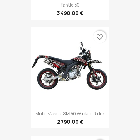
Fantic 50
3 490,00 €
favorite_border
Moto Massai SM 50 Wicked Rider
2 790,00 €