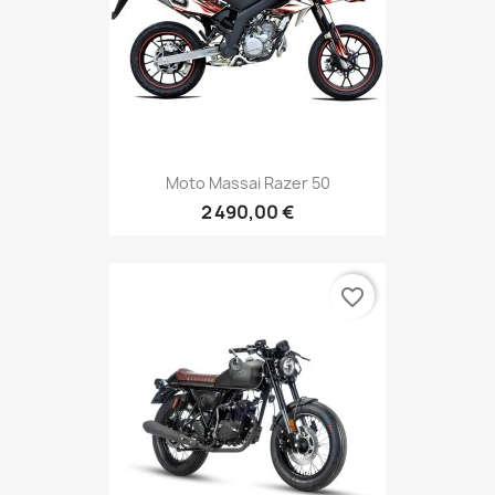
Moto Massai Razer 50
2 490,00 €
favorite_border