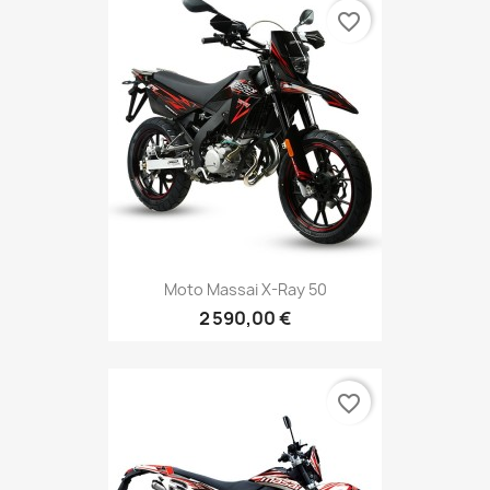
favorite_border
Moto Massai X-Ray 50
2 590,00 €
favorite_border