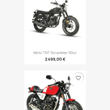
Moto TNT Scrambler 50cc
2 499,00 €
favorite_border