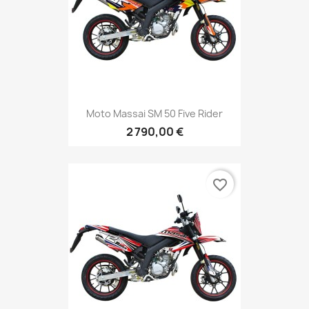
Moto Massai SM 50 Five Rider
2 790,00 €
favorite_border