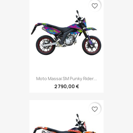
favorite_border
Moto Massai SM Punky Rider...
2 790,00 €
favorite_border