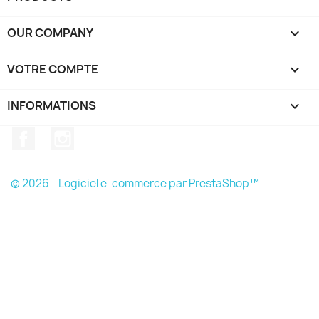
OUR COMPANY

VOTRE COMPTE

INFORMATIONS
keyboard_arrow_down
Facebook
Instagram
© 2026 - Logiciel e-commerce par PrestaShop™