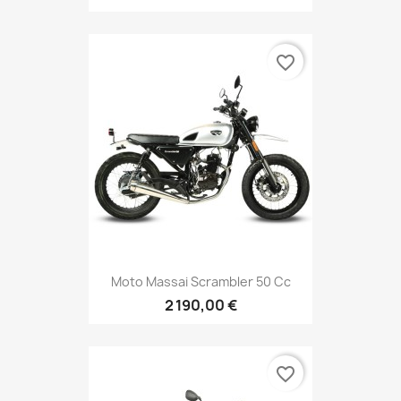
favorite_border
Moto Massai Scrambler 50 Cc
2 190,00 €
favorite_border