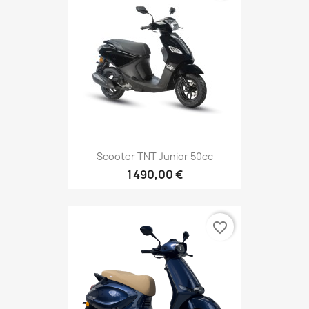
Scooter TNT Junior 50cc
1 490,00 €
favorite_border