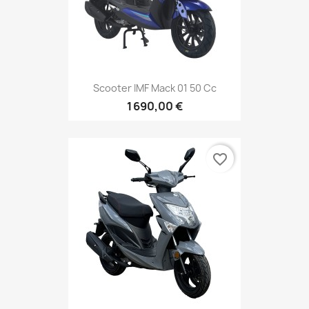
Scooter IMF Mack 01 50 Cc
1 690,00 €
favorite_border