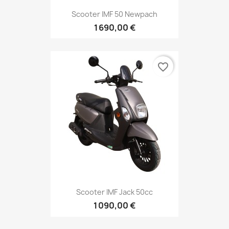
Scooter IMF 50 Newpach
1 690,00 €
favorite_border
Scooter IMF Jack 50cc
1 090,00 €