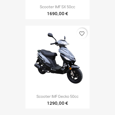
Scooter IMF SX 50cc
1 690,00 €
favorite_border
Scooter IMF Gecko 50cc
1 290,00 €