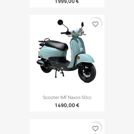
1 999,00 €
favorite_border
Scooter IMF Naxos 50cc
1 490,00 €
favorite_border