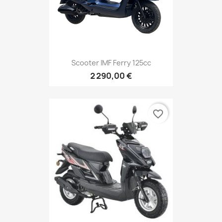
Scooter IMF Ferry 125cc
2 290,00 €
favorite_border