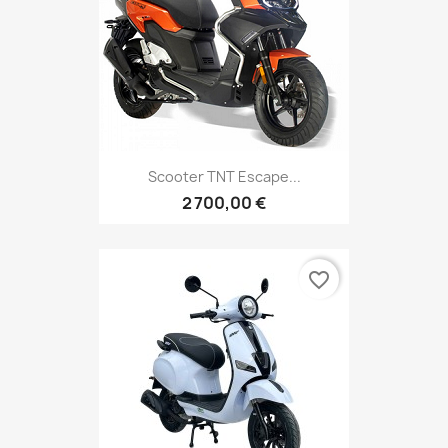
Scooter TNT Escape...
2 700,00 €
favorite_border