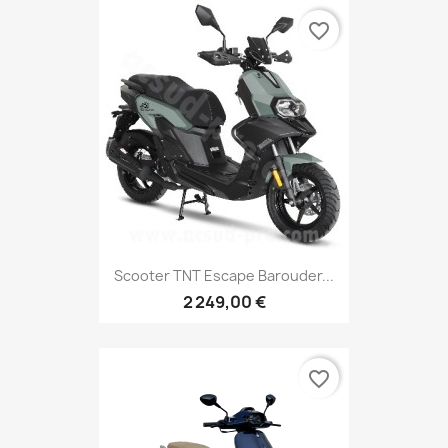
favorite_border
Scooter TNT Escape Barouder...
2 249,00 €
favorite_border