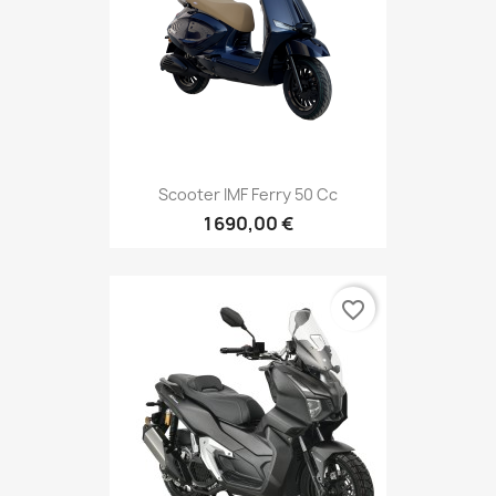
Scooter IMF Ferry 50 Cc
1 690,00 €
favorite_border