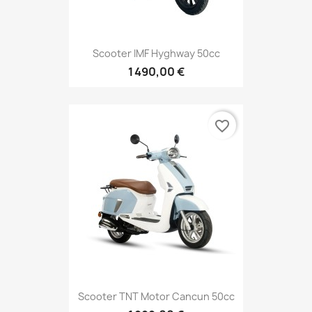
Scooter IMF Hyghway 50cc
1 490,00 €
favorite_border
Scooter TNT Motor Cancun 50cc