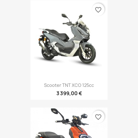
favorite_border
Scooter TNT XCO 125cc
3 399,00 €
favorite_border