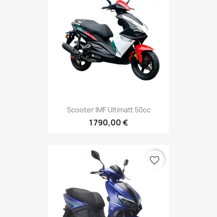
Scooter IMF Ultimatt 50cc
1 790,00 €
favorite_border