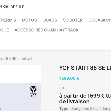
t de 14h/18 h
 PERMIS
MOTOS
QUADS
SCOOTER
OCCASION
IQUE
ACCESSOIRES QUAD HAYTRACK
art 88 SE Limited
YCF START 88 SE L
1 699,00 €
TTC
à partir de 1699 € t
de livraison
Type
: Zongshen 88cc 4 tem