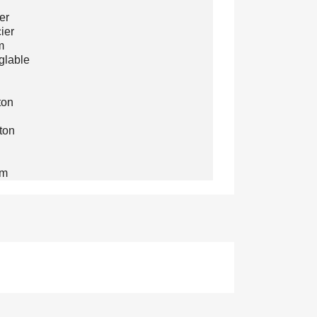
er
ier
mm
glable
ton
ton
mm