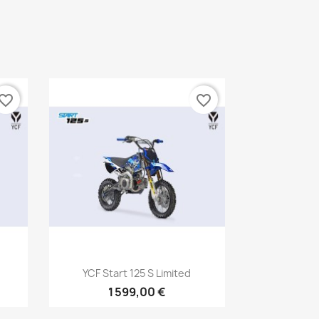
vorite_border
favorite_border
Aperçu rapide

YCF Start 125 S Limited
1 599,00 €