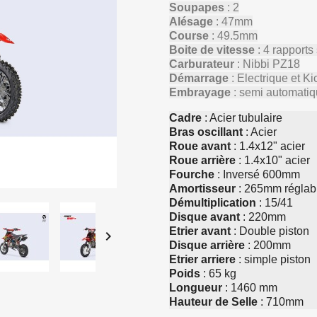
Soupapes
: 2
Alésage
: 47mm
Course
: 49.5mm
Boite de vitesse
: 4 rapport
Carburateur
: Nibbi PZ18
Démarrage
: Electrique et Ki
Embrayage
: semi automati
Cadre
: Acier tubulaire
Bras oscillant
: Acier
Roue avant
: 1.4x12" acier
Roue arrière
: 1.4x10" acier
Fourche
: Inversé 600mm
Amortisseur
: 265mm réglab
Démultiplication
: 15/41
Disque avant
: 220mm
Etrier avant
: Double piston

Disque arrière
: 200mm
Etrier arriere
: simple piston
Poids
: 65 kg
Longueur
: 1460 mm
Hauteur de Selle
: 710mm