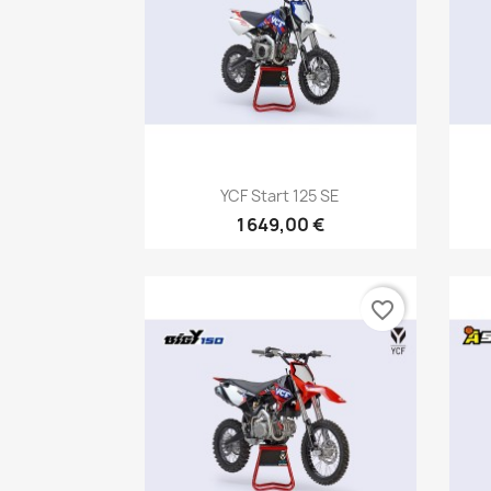
Aperçu rapide

YCF Start 125 SE
1 649,00 €
favorite_border