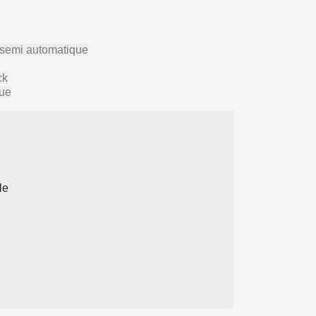
s semi automatique
ck
que
le