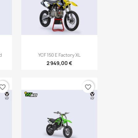
Aperçu rapide

d
YCF 150 E Factory XL
2 949,00 €
vorite_border
favorite_border