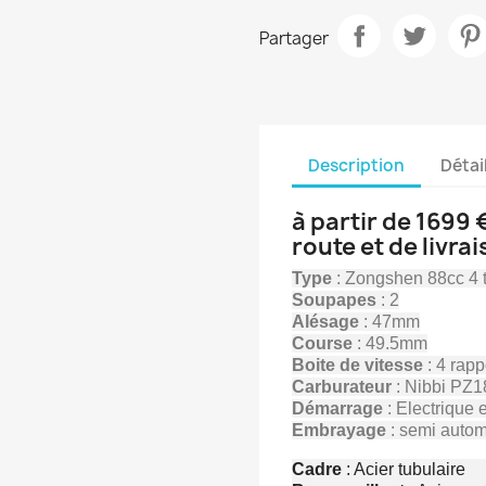
Partager
Description
Détai
à partir de 1699 
route et de livra
Type
: Zongshen 88cc 4
Soupapes
: 2
Alésage
: 47mm
Course
: 49.5mm
Boite de vitesse
: 4 rap
Carburateur
: Nibbi PZ1
Démarrage
: Electrique 
Embrayage
: semi autom
Cadre
: Acier tubulaire