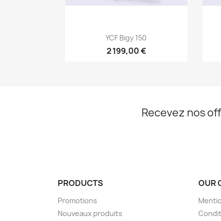
Aperçu rapide

YCF Bigy 150
2 199,00 €
Recevez nos off
PRODUCTS
OUR 
Promotions
Mentio
Nouveaux produits
Condit