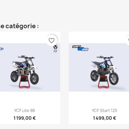
e catégorie :
favorite_border
fa
Aperçu rapide
Aperçu rapide


YCF Lite 88
YCF Start 125
1 199,00 €
1 499,00 €