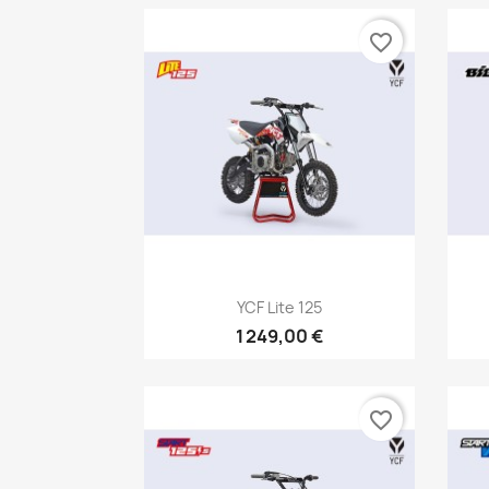
favorite_border
Aperçu rapide

YCF Lite 125
1 249,00 €
favorite_border