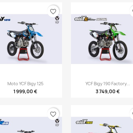
favorite_border
fa
Aperçu rapide
Aperçu rapide


Moto YCF Bigy 125
YCF Bigy 190 Factory...
1 999,00 €
3 749,00 €
favorite_border
fa