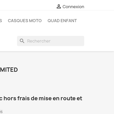

Connexion
S
CASQUES MOTO
QUAD ENFANT
search
IMITED
tc hors frais de mise en route et
ps