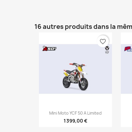
16 autres produits dans la mêm
favorite_border
Aperçu rapide

Mini Moto YCF 50 A Limited
1 399,00 €