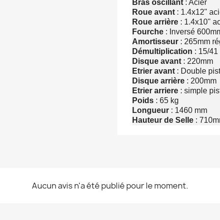
Bras oscillant
: Acier
Roue avant
: 1.4x12" aci
Roue arrière
: 1.4x10" ac
Fourche
: Inversé 600
Amortisseur
: 265mm ré
Démultiplication
: 15/41
Disque avant
: 220mm
Etrier avant
: Double pis
Disque arrière
: 200mm
Etrier arriere
: simple pis
Poids
: 65 kg
Longueur
: 1460 mm
Hauteur de Selle
: 710
Aucun avis n'a été publié pour le moment.