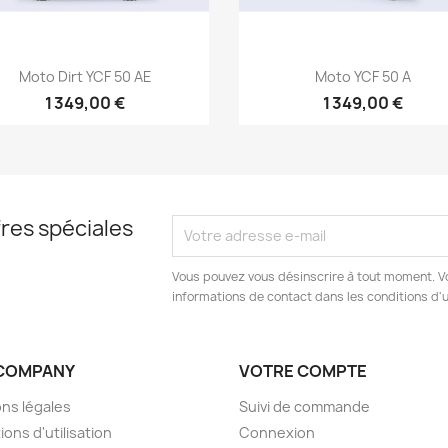
Aperçu rapide
Aperçu rapide


Moto Dirt YCF 50 AE
Moto YCF 50 A
1 349,00 €
1 349,00 €
res spéciales
Vous pouvez vous désinscrire à tout moment. V
informations de contact dans les conditions d'ut
COMPANY
VOTRE COMPTE
ns légales
Suivi de commande
ions d'utilisation
Connexion